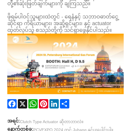
တို့၏ဆုံးဖြတ်ချက်များကို ချကြသည်။
ဖိုရမ်ပါဝင်သူများထဲတွင် - ရေနံနှင့် သဘာဝဓာတ်ငွေ့
ဆိုင်ရာ ကိရိယာများ၊ အဆို့ရှင်များ၊ နှင့် actuator
ထုတ်လုပ်သူ စသည်တို့ကို သင်ရှာဖွေနိုင်ပါသည်။
Facebook
X
WhatsApp
Pinterest
LinkedIn
Share
အရင်:
Clutch Type Actuator ဆိုတာဘာလဲ။
နောက်တစ်ခု:
PCVEXPO 2024 တွင် Juhang နှင့်ပူးပေါင်းပါ။