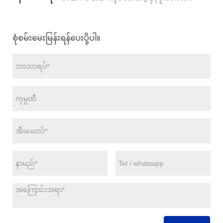
စုံစမ်းမေးမြန်းရန်ပေးပို့ပါ။