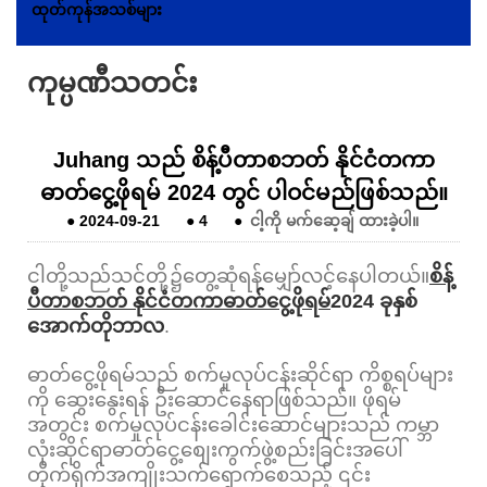
ထုတ်ကုန်အသစ်များ
ကုမ္ပဏီသတင်း
Juhang သည် စိန့်ပီတာစဘတ် နိုင်ငံတကာ
ဓာတ်ငွေ့ဖိုရမ် 2024 တွင် ပါဝင်မည်ဖြစ်သည်။
●
2024-09-21
●
4
●
ငါ့ကို မက်ဆေ့ချ် ထားခဲ့ပါ။
ငါတို့သည်သင်တို့၌တွေ့ဆုံရန်မျှော်လင့်နေပါတယ်။
စိန့်
ပီတာစဘတ် နိုင်ငံတကာဓာတ်ငွေ့ဖိုရမ်
2024 ခုနှစ်
အောက်တိုဘာလ
.
ဓာတ်ငွေ့ဖိုရမ်သည် စက်မှုလုပ်ငန်းဆိုင်ရာ ကိစ္စရပ်များ
ကို ဆွေးနွေးရန် ဦးဆောင်နေရာဖြစ်သည်။ ဖိုရမ်
အတွင်း စက်မှုလုပ်ငန်းခေါင်းဆောင်များသည် ကမ္ဘာ
လုံးဆိုင်ရာဓာတ်ငွေ့စျေးကွက်ဖွဲ့စည်းခြင်းအပေါ်
တိုက်ရိုက်အကျိုးသက်ရောက်စေသည့် ၎င်း