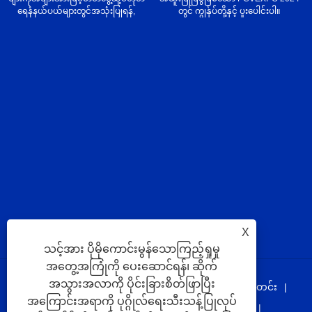
ရေနံနယ်ပယ်များတွင်အသုံးပြုရန်,
တွင် ကျွန်ုပ်တို့နှင့် ပူးပေါင်းပါ။
X
သင့်အား ပိုမိုကောင်းမွန်သောကြည့်ရှုမှု
အတွေ့အကြုံကို ပေးဆောင်ရန်၊ ဆိုက်
အသွားအလာကို ပိုင်းခြားစိတ်ဖြာပြီး
အိမ်
ကြှနျုပျတို့အကွောငျး
ထုတ်ကုန်များ
သတင်း
အကြောင်းအရာကို ပုဂ္ဂိုလ်ရေးသီးသန့်ပြုလုပ်
ဒေါင်းလုဒ်လုပ်ပါ။
စုံစမ်းမေးမြန်းရန်ပေးပို့ပါ။