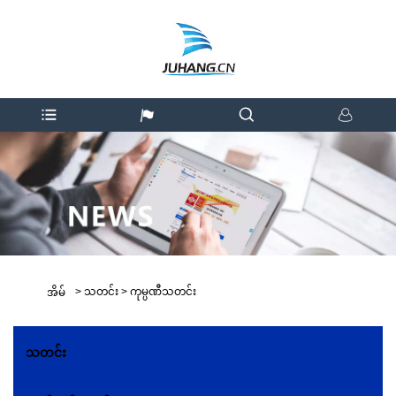
>
သတင်း
>
ကုမ္ပဏီသတင်း
အိမ်
သတင်း