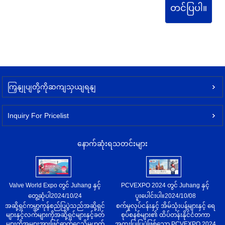
တင်ပြပါ။
ကြှနျုပျတို့ကိုဆကျသှယျရနျ
Inquiry For Pricelist
နောက်ဆုံးရသတင်းများ
Valve World Expo တွင် Juhang နှင့်
PCVEXPO 2024 တွင် Juhang နှင့်
တွေ့ဆုံပါ
2024/10/24
ပူးပေါင်းပါ။
2024/10/08
အဆို့ရှင်ကမ္ဘာ့ကုန်စည်ပြပွဲသည်အဆို့ရှင်
စက်မှုလုပ်ငန်းနှင့် အိမ်သုံးပန့်များနှင့် ရေ
များနှင့်လက်များကိုအဆို့ရှင်များနှင့်ခတ်
စုပ်စနစ်များ၏ ထိပ်တန်းနိုင်ငံတကာ
များကိုအများအားဖြင့်ဓာတ်ငွေ့သို့မဟုတ်
အထူးပြုပြပွဲဖြစ်သော PCVEXPO 2024