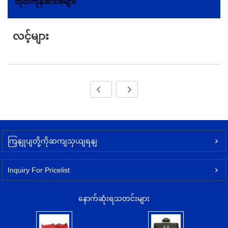
ထုတ်ကုန်အသစ်များ
လင့်များ
ကြှနျုပျတို့ကိုဆကျသှယျရနျ
Inquiry For Pricelist
နောက်ဆုံးရသတင်းများ