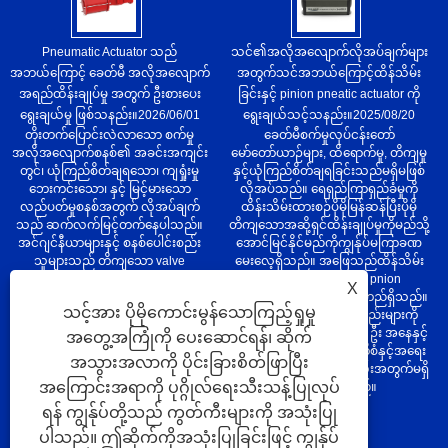
Pneumatic Actuator သည်
သင်၏အလိုအလျောက်လိုအပ်ချက်များ
အဘယ်ကြောင့် ခေတ်မီ အလိုအလျောက်
အတွက်သင်အဘယ်ကြောင့်ထိန်သိမ်း
အရည်ထိန်းချုပ်မှု အတွက် ဦးစားပေး
ခြင်းနှင့် pinion pneatic actuator ကို
ရွေးချယ်မှု ဖြစ်သနည်း။
2026/06/01
ရွေးချယ်သင့်သနည်း။
2025/08/20
တိုးတက်ပြောင်းလဲလာသော စက်မှု
ခေတ်မီစက်မှုလုပ်ငန်းတော်
အလိုအလျောက်စနစ်၏ အခင်းအကျင်း
မော်တော်ယာဉ်များ, ထိရောက်မှု, တိကျမှု
တွင်၊ ယုံကြည်စိတ်ချရသော၊ ကျရှုံးမှု
နှင့်ယုံကြည်စိတ်ချရခြင်းသည်မရှိမဖြစ်
ဘေးကင်းသော၊ နှင့် မြင့်မားသော
လိုအပ်သည်။ ရေရှည်ကြာရှည်ခံမှုကို
လည်ပတ်မှုစနစ်အတွက် လိုအပ်ချက်
ထိန်းသိမ်းထားစဉ်ပိုမိုမြန်ဆန်ပြီးပိုမို
သည် ဆက်လက်မြင့်တက်နေပါသည်။
တိကျသောအဆို့ရှင်ထိန်းချုပ်မှုကိုမည်သို့
အင်ဂျင်နီယာများနှင့် စနစ်ပေါင်းစည်း
အောင်မြင်နိုင်မည်ကိုကျွန်ုပ်မကြာခဏ
သူများသည် တိကျသော valve
မေးလေ့ရှိသည်။ အဖြေသည်ထိန်သိမ်း
modulation ကိုရရှိရန် အမျိုးမျိုးသော
ခြင်းနှင့် pinion pnion pnion
X
actuation နည်းပညာများကို အကဲဖြတ်
pnionicatic actuator တွင်တည်ရှိသည်။
သင့်အား ပိုမိုကောင်းမွန်သောကြည့်ရှုမှု
ကြသည်။ ယင်းတို့အနက်တွင်၊
အလိုအလျောက်ဖြေရှင်းနည်းများကို
pneumatic actuator သည် ၎င်း၏မွေး
မကြာခဏအကဲဖြတ်သူတစ် ဦး အနေနှင့်
အတွေ့အကြုံကို ပေးဆောင်ရန်၊ ဆိုက်
ရာပါရိုးရှင်းမှု၊ လျင်မြန်သောတုံ့ပြန်မှုနှင့်
ကျွန်ုပ်သည်ဤ actuator ကိုစံနှင့်အရေး
အသွားအလာကို ပိုင်းခြားစိတ်ဖြာပြီး
ပေါက်ကွဲဒဏ်ခံနိုင်သောလက္ခဏာများ
ပါသော application နှစ်ခုလုံးအတွက်မရှိ
အကြောင်းအရာကို ပုဂ္ဂိုလ်ရေးသီးသန့်ပြုလုပ်
ကြောင့် အရေးပါသောအသုံးချပရိုဂရမ်
မဖြစ်လိုအပ်သည်။
များအတွက် အုတ်မြစ်တစ်ခုအဖြစ်
ရန် ကျွန်ုပ်တို့သည် ကွတ်ကီးများကို အသုံးပြု
ဆက်လက်တည်ရှိနေပါသည်။
ပါသည်။ ဤဆိုက်ကိုအသုံးပြုခြင်းဖြင့် ကျွန်ုပ်