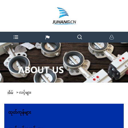
>
လင့်များ
အိမ်
ထုတ်ကုန်များ